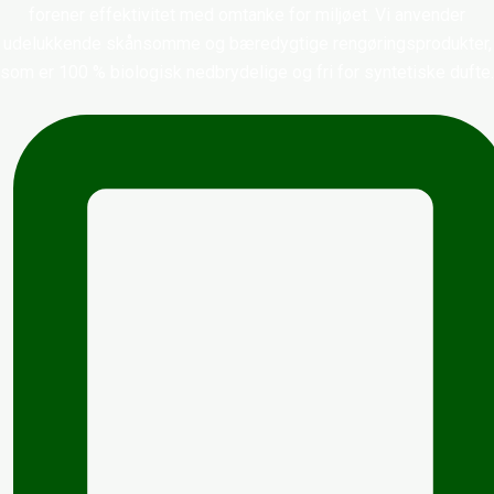
forener effektivitet med omtanke for miljøet. Vi anvender
udelukkende skånsomme og bæredygtige rengøringsprodukter,
som er 100 % biologisk nedbrydelige og fri for syntetiske dufte.