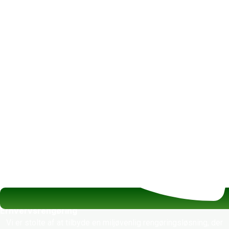
Erhvervsrengøring
Vi er stolte af at tilbyde en miljøvenlig rengøringsløsning, der