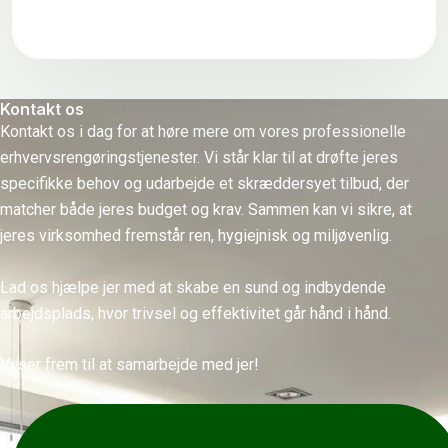
Kontakt os
Kontakt os i dag for at høre mere om vores professionelle
erhvervsrengøringstjenester. Vi står klar til at drøfte jeres
specifikke behov og udarbejde et skræddersyet tilbud, der
matcher både jeres budget og krav. Sammen kan vi sikre, at
jeres virksomhed fremstår ren, hygiejnisk og miljøvenlig.
Lad os hjælpe jer med at skabe en sund og indbydende
arbejdsplads, hvor trivsel og effektivitet går hånd i hånd.
Vi ser frem til at samarbejde med jer!